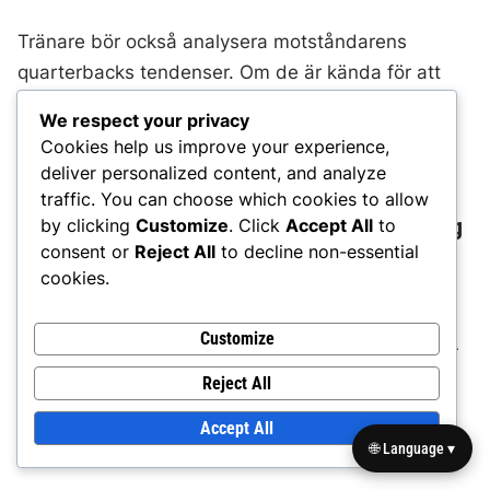
Tränare bör också analysera motståndarens
quarterbacks tendenser. Om de är kända för att
utnyttja vissa zoner kan justeringar göras för att
We respect your privacy
motverka dessa tendenser, vilket säkerställer att
Cookies help us improve your experience,
försvaret förblir ett steg före.
deliver personalized content, and analyze
traffic. You can choose which cookies to allow
Vanliga täckningsmisstag vid implementering
by clicking
Customize
. Click
Accept All
to
consent or
Reject All
to decline non-essential
av Zone Blitz
cookies.
En vanlig miss i Zone Blitz Defense är att
Customize
överengagera sig i blitzningen, vilket lämnar zoner
sårbara. När försvarare fokuserar för mycket på
Reject All
press kan de försummas sina täckningsansvar,
Accept All
vilket leder till lätta fullföljningar för anfallsspelet.
🌐 Language ▾