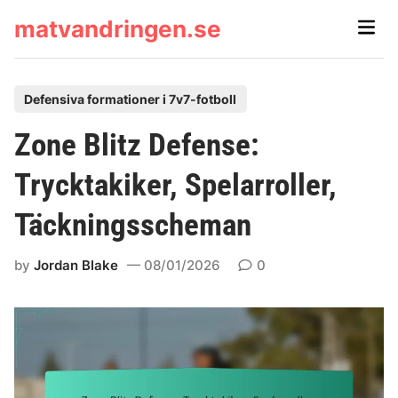
Skip
matvandringen.se
Main
to
Men
content
P
Defensiva formationer i 7v7-fotboll
o
Zone Blitz Defense:
s
t
Trycktakiker, Spelarroller,
e
Täckningsscheman
d
i
by
Jordan Blake
08/01/2026
0
n