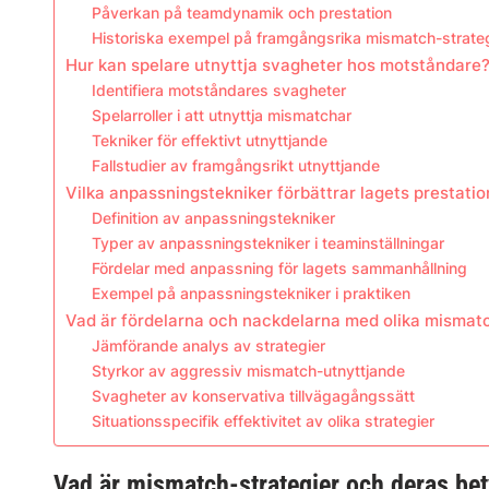
Påverkan på teamdynamik och prestation
Historiska exempel på framgångsrika mismatch-strateg
Hur kan spelare utnyttja svagheter hos motståndare
Identifiera motståndares svagheter
Spelarroller i att utnyttja mismatchar
Tekniker för effektivt utnyttjande
Fallstudier av framgångsrikt utnyttjande
Vilka anpassningstekniker förbättrar lagets prestatio
Definition av anpassningstekniker
Typer av anpassningstekniker i teaminställningar
Fördelar med anpassning för lagets sammanhållning
Exempel på anpassningstekniker i praktiken
Vad är fördelarna och nackdelarna med olika mismatc
Jämförande analys av strategier
Styrkor av aggressiv mismatch-utnyttjande
Svagheter av konservativa tillvägagångssätt
Situationsspecifik effektivitet av olika strategier
Vad är mismatch-strategier och deras be