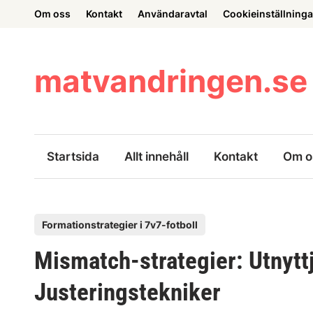
Skip
Om oss
Kontakt
Användaravtal
Cookieinställninga
to
content
matvandringen.se
Startsida
Allt innehåll
Kontakt
Om o
P
Formationstrategier i 7v7-fotboll
o
Mismatch-strategier: Utnyttj
s
t
Justeringstekniker
e