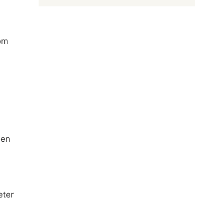
om
 en
eter