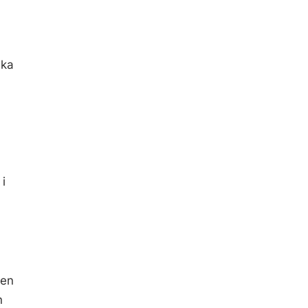
eka
i
 en
n