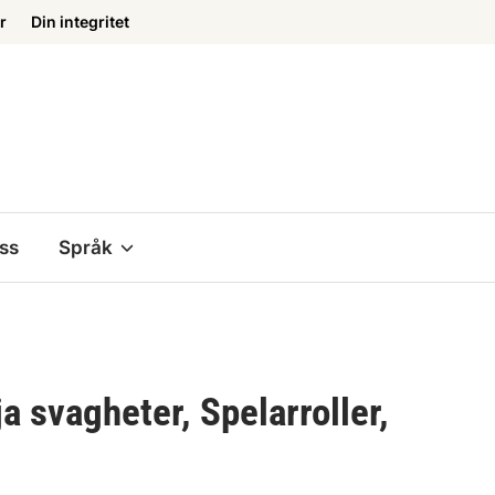
r
Din integritet
ss
Språk
a svagheter, Spelarroller,