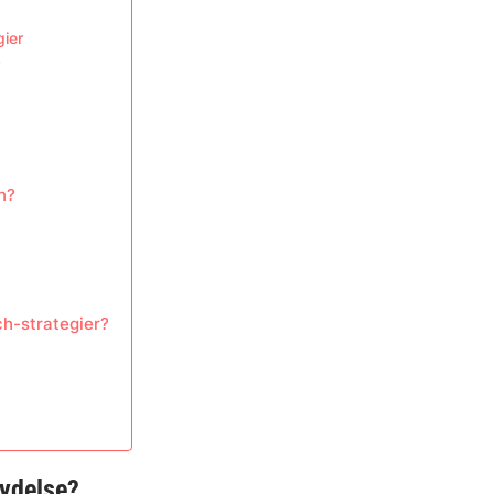
ier
?
n?
h-strategier?
tydelse?