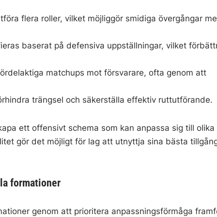
tföra flera roller, vilket möjliggör smidiga övergångar me
eras baserat på defensiva uppställningar, vilket förbätt
ördelaktiga matchups mot försvarare, ofta genom att
rhindra trängsel och säkerställa effektiv ruttutförande.
apa ett offensivt schema som kan anpassa sig till olika
itet gör det möjligt för lag att utnyttja sina bästa tillgån
lla formationer
rmationer genom att prioritera anpassningsförmåga framf