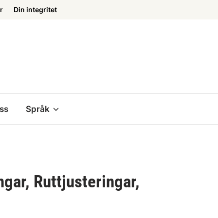
r
Din integritet
ss
Språk
gar, Ruttjusteringar,