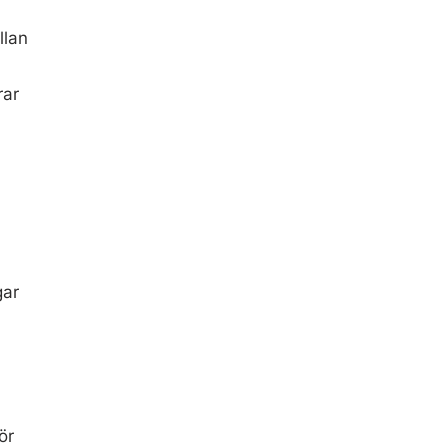
llan
rar
gar
ör