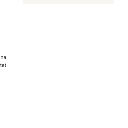
nna
tet