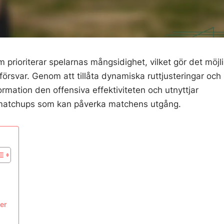
m prioriterar spelarnas mångsidighet, vilket gör det möjli
örsvar. Genom att tillåta dynamiska ruttjusteringar och
rmation den offensiva effektiviteten och utnyttjar
iga matchups som kan påverka matchens utgång.
ner