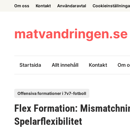
Skip
Om oss
Kontakt
Användaravtal
Cookieinställninga
to
content
matvandringen.se
Startsida
Allt innehåll
Kontakt
Om o
P
Offensiva formationer i 7v7-fotboll
o
Flex Formation: Mismatchnin
s
t
Spelarflexibilitet
e