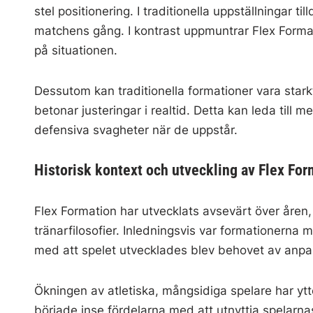
stel positionering. I traditionella uppställningar t
matchens gång. I kontrast uppmuntrar Flex Formatio
på situationen.
Dessutom kan traditionella formationer vara star
betonar justeringar i realtid. Detta kan leda till m
defensiva svagheter när de uppstår.
Historisk kontext och utveckling av Flex For
Flex Formation har utvecklats avsevärt över åren,
tränarfilosofier. Inledningsvis var formationerna m
med att spelet utvecklades blev behovet av anp
Ökningen av atletiska, mångsidiga spelare har ytt
började inse fördelarna med att utnyttja spelarnas 