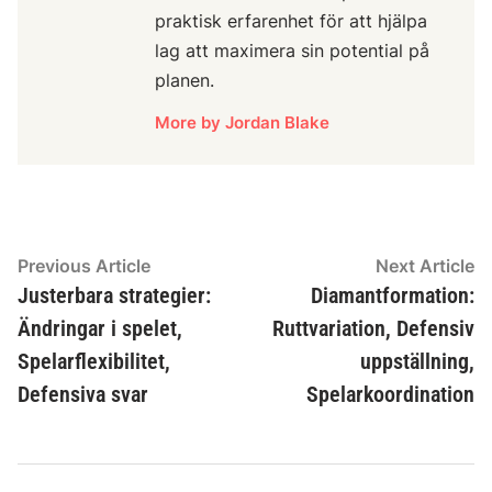
praktisk erfarenhet för att hjälpa
lag att maximera sin potential på
planen.
More by Jordan Blake
Post
Previous
N
Previous Article
Next Article
article:
ar
Justerbara strategier:
Diamantformation:
navigation
Ändringar i spelet,
Ruttvariation, Defensiv
Spelarflexibilitet,
uppställning,
Defensiva svar
Spelarkoordination