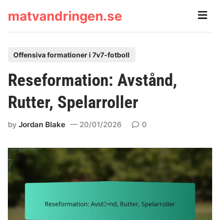
Skip
matvandringen.se
Main
to
Men
content
P
Offensiva formationer i 7v7-fotboll
o
Reseformation: Avstånd,
s
t
Rutter, Spelarroller
e
d
by
Jordan Blake
20/01/2026
0
i
n