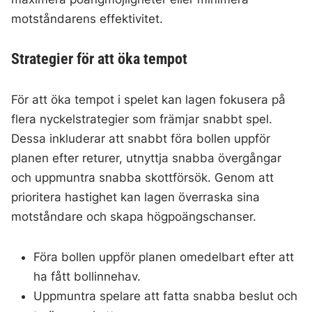
motståndarens effektivitet.
Strategier för att öka tempot
För att öka tempot i spelet kan lagen fokusera på
flera nyckelstrategier som främjar snabbt spel.
Dessa inkluderar att snabbt föra bollen uppför
planen efter returer, utnyttja snabba övergångar
och uppmuntra snabba skottförsök. Genom att
prioritera hastighet kan lagen överraska sina
motståndare och skapa högpoängschanser.
Föra bollen uppför planen omedelbart efter att
ha fått bollinnehav.
Uppmuntra spelare att fatta snabba beslut och