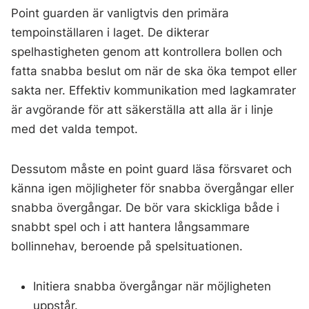
Point guarden är vanligtvis den primära
tempoinställaren i laget. De dikterar
spelhastigheten genom att kontrollera bollen och
fatta snabba beslut om när de ska öka tempot eller
sakta ner. Effektiv kommunikation med lagkamrater
är avgörande för att säkerställa att alla är i linje
med det valda tempot.
Dessutom måste en point guard läsa försvaret och
känna igen möjligheter för snabba övergångar eller
snabba övergångar. De bör vara skickliga både i
snabbt spel och i att hantera långsammare
bollinnehav, beroende på spelsituationen.
Initiera snabba övergångar när möjligheten
uppstår.