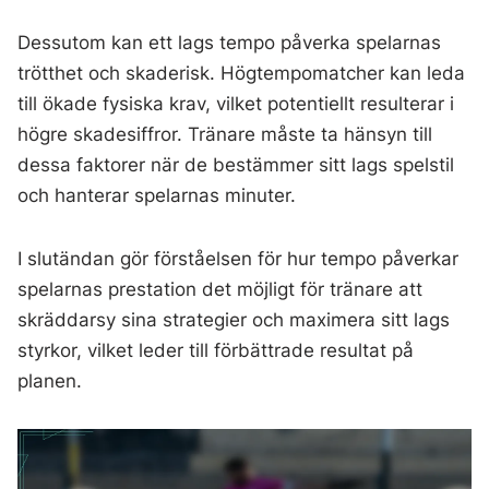
Dessutom kan ett lags tempo påverka spelarnas
trötthet och skaderisk. Högtempomatcher kan leda
till ökade fysiska krav, vilket potentiellt resulterar i
högre skadesiffror. Tränare måste ta hänsyn till
dessa faktorer när de bestämmer sitt lags spelstil
och hanterar spelarnas minuter.
I slutändan gör förståelsen för hur tempo påverkar
spelarnas prestation det möjligt för tränare att
skräddarsy sina strategier och maximera sitt lags
styrkor, vilket leder till förbättrade resultat på
planen.