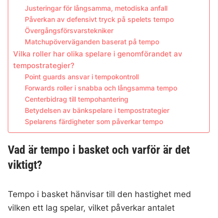
Justeringar för långsamma, metodiska anfall
Påverkan av defensivt tryck på spelets tempo
Övergångsförsvarstekniker
Matchupöverväganden baserat på tempo
Vilka roller har olika spelare i genomförandet av
tempostrategier?
Point guards ansvar i tempokontroll
Forwards roller i snabba och långsamma tempo
Centerbidrag till tempohantering
Betydelsen av bänkspelare i tempostrategier
Spelarens färdigheter som påverkar tempo
Vad är tempo i basket och varför är det
viktigt?
Tempo i basket hänvisar till den hastighet med
vilken ett lag spelar, vilket påverkar antalet