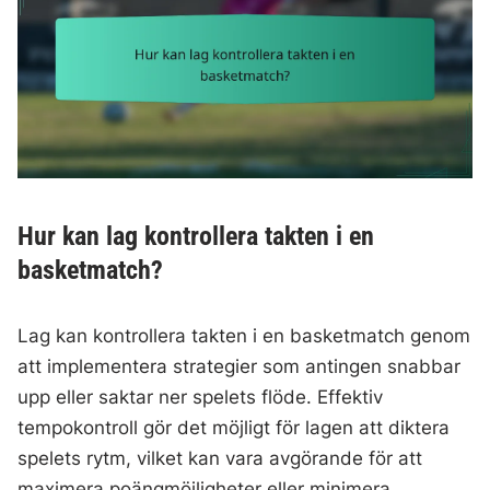
Hur kan lag kontrollera takten i en
basketmatch?
Lag kan kontrollera takten i en basketmatch genom
att implementera strategier som antingen snabbar
upp eller saktar ner spelets flöde. Effektiv
tempokontroll gör det möjligt för lagen att diktera
spelets rytm, vilket kan vara avgörande för att
maximera poängmöjligheter eller minimera