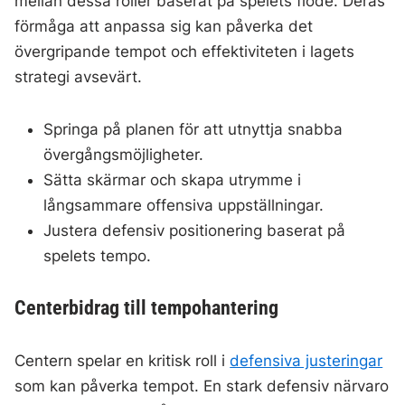
mellan dessa roller baserat på spelets flöde. Deras
förmåga att anpassa sig kan påverka det
övergripande tempot och effektiviteten i lagets
strategi avsevärt.
Springa på planen för att utnyttja snabba
övergångsmöjligheter.
Sätta skärmar och skapa utrymme i
långsammare offensiva uppställningar.
Justera defensiv positionering baserat på
spelets tempo.
Centerbidrag till tempohantering
Centern spelar en kritisk roll i
defensiva justeringar
som kan påverka tempot. En stark defensiv närvaro