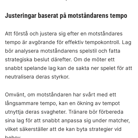
Justeringar baserat på motståndarens tempo
Att förstå och justera sig efter en motståndares
tempo är avgörande för effektiv tempokontroll. Lag
bör analysera motståndarens spelstil och fatta
strategiska beslut därefter. Om de möter ett
snabbt spelande lag kan de sakta ner spelet för att
neutralisera deras styrkor.
Omvänt, om motståndaren har svårt med ett
långsammare tempo, kan en ökning av tempot
utnyttja deras svagheter. Tränare bör förbereda
sina lag för att snabbt anpassa sig under matcher,
vilket säkerställer att de kan byta strategier vid
behov.