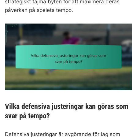
strategiskt tajma byten för att maximera deras
påverkan på spelets tempo.
Vilka defensiva justeringar kan göras som
svar på tempo?
Defensiva justeringar är avgörande för lag som