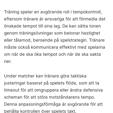
Träning spelar en avgörande roll i tempokontroll,
eftersom tränare är ansvariga för att förmedla det
önskade tempot till sina lag. De kan sätta tonen
genom träningsövningar som betonar hastighet
eller tålamod, beroende på spelstrategin. Tränare
måste också kommunicera effektivt med spelarna
om när de ska öka tempot och när de ska sakta
ner.
Under matcher kan tränare göra taktiska
justeringar baserat på spelets flöde, som att ta
timeout för att omgruppera eller ändra defensiva
scheman för att störa motståndarens tempo.
Denna anpassningsförmåga är avgörande för att
behålla kontrollen över spelets takt.