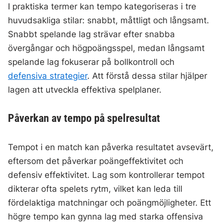
I praktiska termer kan tempo kategoriseras i tre
huvudsakliga stilar: snabbt, måttligt och långsamt.
Snabbt spelande lag strävar efter snabba
övergångar och högpoängsspel, medan långsamt
spelande lag fokuserar på bollkontroll och
defensiva strategier
. Att förstå dessa stilar hjälper
lagen att utveckla effektiva spelplaner.
Påverkan av tempo på spelresultat
Tempot i en match kan påverka resultatet avsevärt,
eftersom det påverkar poängeffektivitet och
defensiv effektivitet. Lag som kontrollerar tempot
dikterar ofta spelets rytm, vilket kan leda till
fördelaktiga matchningar och poängmöjligheter. Ett
högre tempo kan gynna lag med starka offensiva