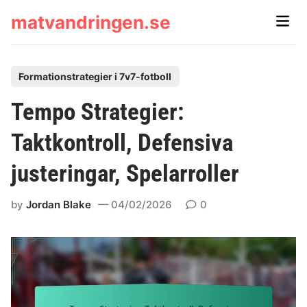
Skip
matvandringen.se
Main
to
Men
content
P
Formationstrategier i 7v7-fotboll
o
Tempo Strategier:
s
t
Taktkontroll, Defensiva
e
justeringar, Spelarroller
d
i
by
Jordan Blake
04/02/2026
0
n