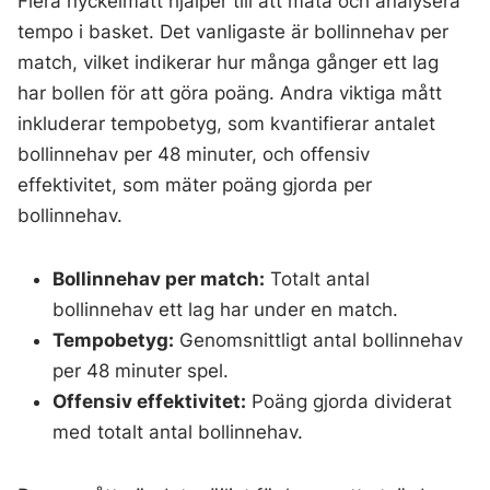
Flera nyckelmått hjälper till att mäta och analysera
tempo i basket. Det vanligaste är bollinnehav per
match, vilket indikerar hur många gånger ett lag
har bollen för att göra poäng. Andra viktiga mått
inkluderar tempobetyg, som kvantifierar antalet
bollinnehav per 48 minuter, och offensiv
effektivitet, som mäter poäng gjorda per
bollinnehav.
Bollinnehav per match:
Totalt antal
bollinnehav ett lag har under en match.
Tempobetyg:
Genomsnittligt antal bollinnehav
per 48 minuter spel.
Offensiv effektivitet:
Poäng gjorda dividerat
med totalt antal bollinnehav.