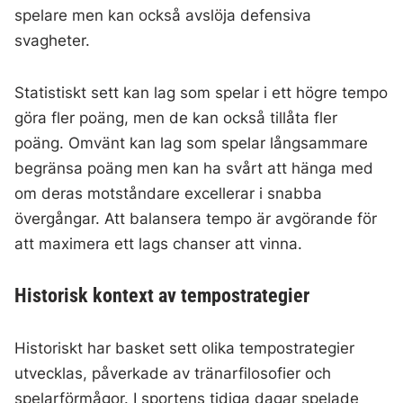
spelare men kan också avslöja defensiva
svagheter.
Statistiskt sett kan lag som spelar i ett högre tempo
göra fler poäng, men de kan också tillåta fler
poäng. Omvänt kan lag som spelar långsammare
begränsa poäng men kan ha svårt att hänga med
om deras motståndare excellerar i snabba
övergångar. Att balansera tempo är avgörande för
att maximera ett lags chanser att vinna.
Historisk kontext av tempostrategier
Historiskt har basket sett olika tempostrategier
utvecklas, påverkade av tränarfilosofier och
spelarförmågor. I sportens tidiga dagar spelade