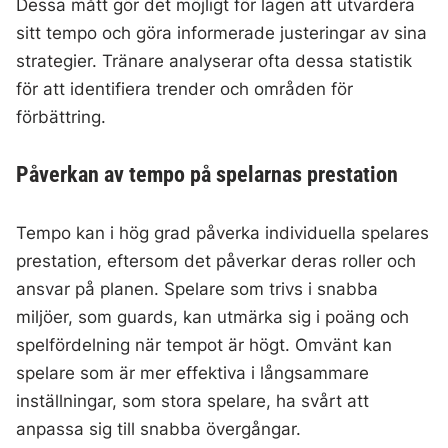
Dessa mått gör det möjligt för lagen att utvärdera
sitt tempo och göra informerade justeringar av sina
strategier. Tränare analyserar ofta dessa statistik
för att identifiera trender och områden för
förbättring.
Påverkan av tempo på spelarnas prestation
Tempo kan i hög grad påverka individuella spelares
prestation, eftersom det påverkar deras roller och
ansvar på planen. Spelare som trivs i snabba
miljöer, som guards, kan utmärka sig i poäng och
spelfördelning när tempot är högt. Omvänt kan
spelare som är mer effektiva i långsammare
inställningar, som stora spelare, ha svårt att
anpassa sig till snabba övergångar.