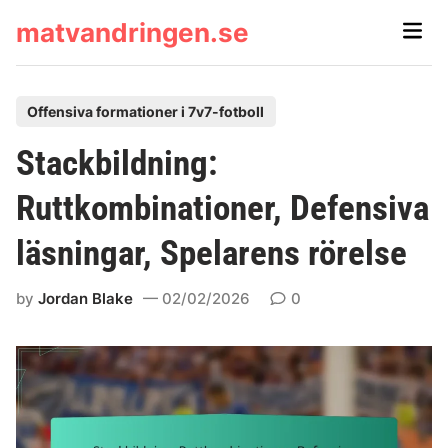
Skip
matvandringen.se
Main
to
Men
content
P
Offensiva formationer i 7v7-fotboll
o
Stackbildning:
s
t
Ruttkombinationer, Defensiva
e
läsningar, Spelarens rörelse
d
i
by
Jordan Blake
02/02/2026
0
n