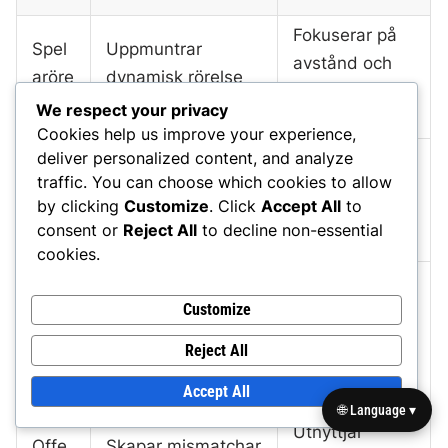
Fokuserar på
Spel
Uppmuntrar
avstånd och
aröre
dynamisk rörelse
snabba
lse
och vilseledning.
We respect your privacy
passningar.
Cookies help us improve your experience,
deliver personalized content, and analyze
Defe
Förlitar sig på
Kan förvirra
traffic. You can choose which cookies to allow
nsiva
tydliga
försvaren med
by clicking
Customize
. Click
Accept All
to
läsni
defensiva
lager av rutter.
consent or
Reject All
to decline non-essential
ngar
justeringar.
cookies.
Anpa
Effektiv i
ssnin
Fungerar bra i
Customize
varierande
gsför
öppna
Reject All
situationer, särskilt
måg
fältsscenarier.
i trånga utrymmen.
Accept All
a
🌐 Language ▾
Utnyttjar
Offe
Skapar mismatchar